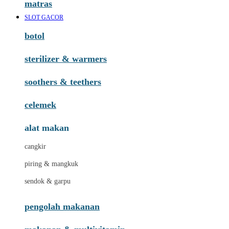
matras
SLOT GACOR
botol
sterilizer & warmers
soothers & teethers
celemek
alat makan
cangkir
piring & mangkuk
sendok & garpu
pengolah makanan