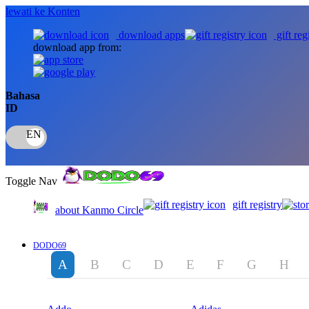
lewati ke Konten
download apps
gift reg
download app from:
Bahasa
ID
Toggle Nav
gift registry
about Kanmo Circle
DODO69
A
B
C
D
E
F
G
H