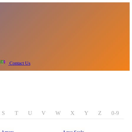
Contact Us
S
T
U
V
W
X
Y
Z
0-9