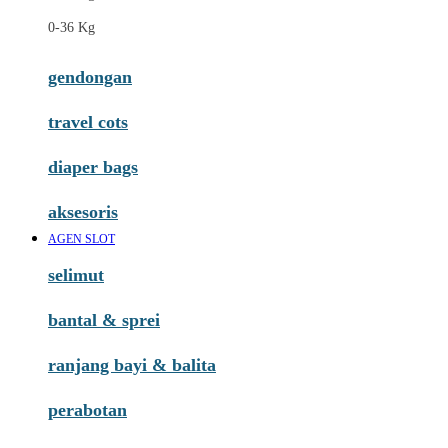
0-36 Kg
gendongan
travel cots
diaper bags
aksesoris
AGEN SLOT
selimut
bantal & sprei
ranjang bayi & balita
perabotan