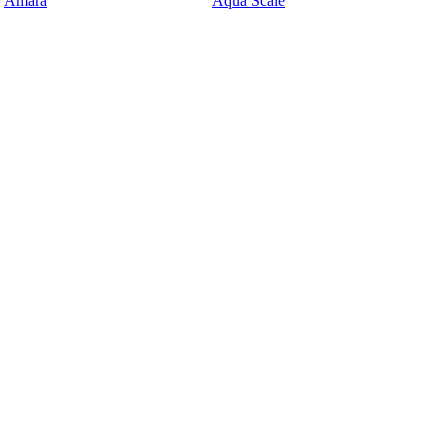
Amara
Aqua Scale