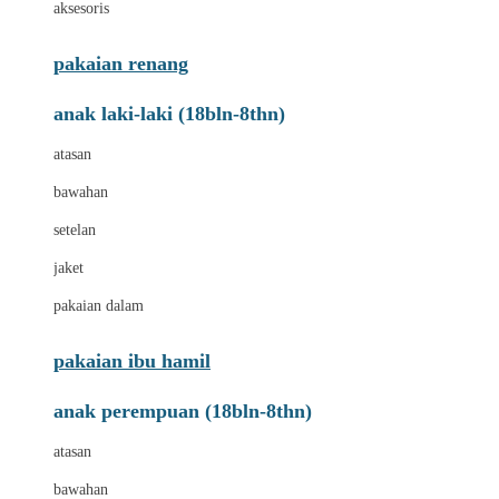
aksesoris
pakaian renang
anak laki-laki (18bln-8thn)
atasan
bawahan
setelan
jaket
pakaian dalam
pakaian ibu hamil
anak perempuan (18bln-8thn)
atasan
bawahan