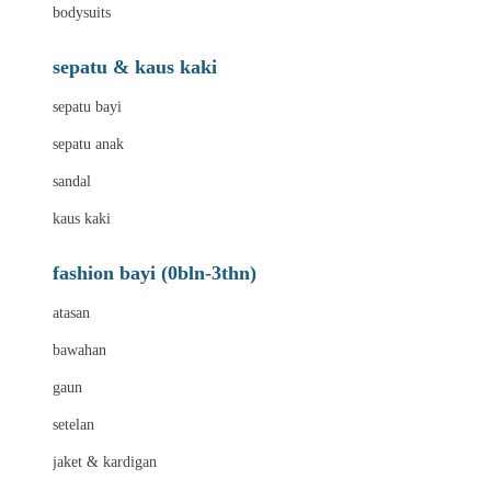
bodysuits
sepatu & kaus kaki
sepatu bayi
sepatu anak
sandal
kaus kaki
fashion bayi (0bln-3thn)
atasan
bawahan
gaun
setelan
jaket & kardigan