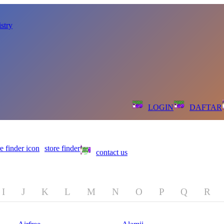
istry
LOGIN
DAFTAR
store finder
contact us
I
J
K
L
M
N
O
P
Q
R