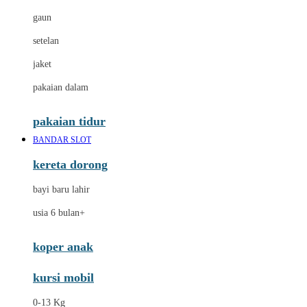
gaun
setelan
jaket
pakaian dalam
pakaian tidur
BANDAR SLOT
kereta dorong
bayi baru lahir
usia 6 bulan+
koper anak
kursi mobil
0-13 Kg